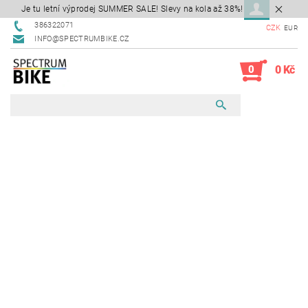
Je tu letní výprodej SUMMER SALE! Slevy na kola až 38%!
386322071
CZK
EUR
INFO@SPECTRUMBIKE.CZ
0
0 Kč