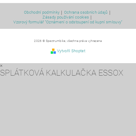
|
|
Obchodní podmínky
Ochrana osobních údajů
|
Zásady používání cookies
Vzorový formulář "Oznámení o odstoupení od kupní smlouvy"
2026 © Spectrumbike, všechna práva vyhrazena
Vytvořil Shoptet
×
SPLÁTKOVÁ KALKULAČKA ESSOX