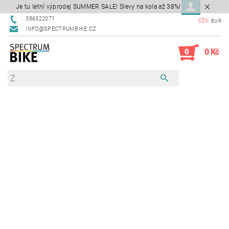
Je tu letní výprodej SUMMER SALE! Slevy na kola až 38%!
386322071
CZK
EUR
INFO@SPECTRUMBIKE.CZ
0
0 Kč