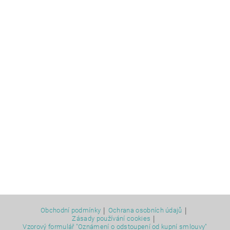
|
|
Obchodní podmínky
Ochrana osobních údajů
|
Zásady používání cookies
Vzorový formulář "Oznámení o odstoupení od kupní smlouvy"