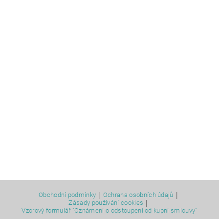
|
|
Obchodní podmínky
Ochrana osobních údajů
|
Zásady používání cookies
Vzorový formulář "Oznámení o odstoupení od kupní smlouvy"