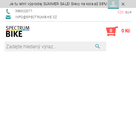
Je tu letní výprodej SUMMER SALE! Slevy na kola až 38%!
386322071
CZK
EUR
INFO@SPECTRUMBIKE.CZ
0
0 Kč