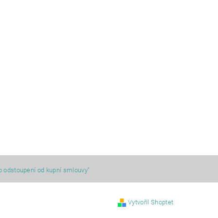
o odstoupení od kupní smlouvy"
Vytvořil Shoptet