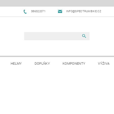
386322071
INFO@SPECTRUMBIKE.CZ
HELMY
DOPLŇKY
KOMPONENTY
VÝŽIVA
OBCHODNÍ PODMÍNKY
NAPIŠTE NÁM
BLOG