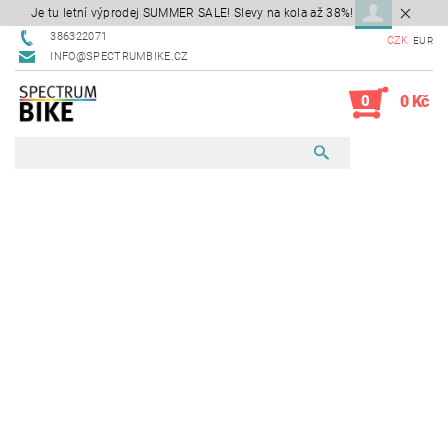
Je tu letní výprodej SUMMER SALE! Slevy na kola až 38%!
386322071
CZK
EUR
INFO@SPECTRUMBIKE.CZ
0
0 Kč