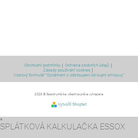
|
|
Obchodní podmínky
Ochrana osobních údajů
|
Zásady používání cookies
Vzorový formulář "Oznámení o odstoupení od kupní smlouvy"
2026 © Spectrumbike, všechna práva vyhrazena
Vytvořil Shoptet
×
SPLÁTKOVÁ KALKULAČKA ESSOX