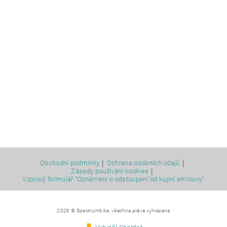
|
|
Obchodní podmínky
Ochrana osobních údajů
|
Zásady používání cookies
Vzorový formulář "Oznámení o odstoupení od kupní smlouvy"
2026 © Spectrumbike, všechna práva vyhrazena