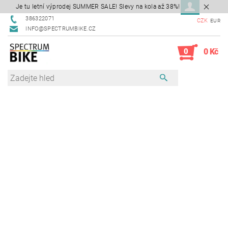
Je tu letní výprodej SUMMER SALE! Slevy na kola až 38%!
386322071
CZK
EUR
INFO@SPECTRUMBIKE.CZ
0
0 Kč