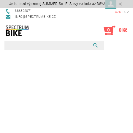
Je tu letní výprodej SUMMER SALE! Slevy na kola až 38%!
386322071
CZK
EUR
INFO@SPECTRUMBIKE.CZ
0
0 Kč