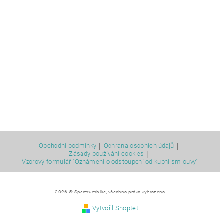
|
|
Obchodní podmínky
Ochrana osobních údajů
|
Zásady používání cookies
Vzorový formulář "Oznámení o odstoupení od kupní smlouvy"
2026 © Spectrumbike, všechna práva vyhrazena
Vytvořil Shoptet