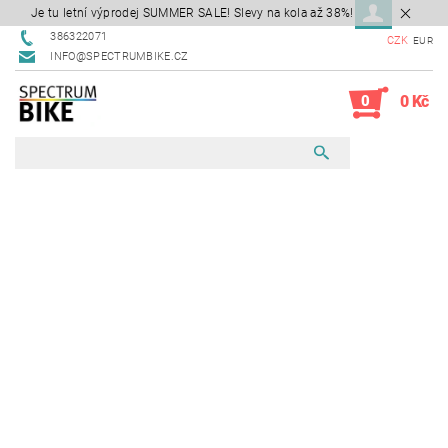
Je tu letní výprodej SUMMER SALE! Slevy na kola až 38%!
386322071
CZK
EUR
INFO@SPECTRUMBIKE.CZ
0
0 Kč