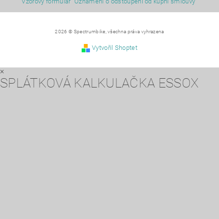
Vzorový formulář "Oznámení o odstoupení od kupní smlouvy"
2026 © Spectrumbike, všechna práva vyhrazena
Vytvořil Shoptet
×
SPLÁTKOVÁ KALKULAČKA ESSOX