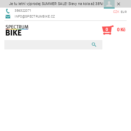
Je tu letní výprodej SUMMER SALE! Slevy na kola až 38%!
386322071
CZK
EUR
INFO@SPECTRUMBIKE.CZ
0
0 Kč