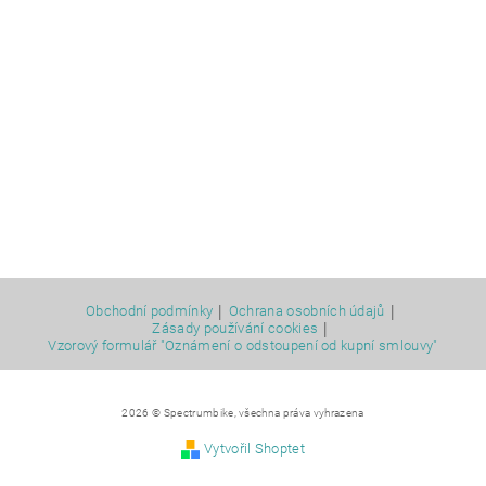
|
|
Obchodní podmínky
Ochrana osobních údajů
|
Zásady používání cookies
Vzorový formulář "Oznámení o odstoupení od kupní smlouvy"
2026 © Spectrumbike, všechna práva vyhrazena
Vytvořil Shoptet