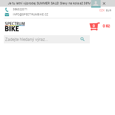
Je tu letní výprodej SUMMER SALE! Slevy na kola až 38%!
386322071
CZK
EUR
INFO@SPECTRUMBIKE.CZ
0
0 Kč