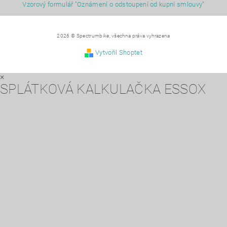
Vzorový formulář "Oznámení o odstoupení od kupní smlouvy"
2026 © Spectrumbike, všechna práva vyhrazena
Vytvořil Shoptet
×
SPLÁTKOVÁ KALKULAČKA ESSOX