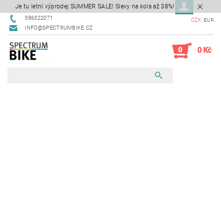
Je tu letní výprodej SUMMER SALE! Slevy na kola až 38%!
386322071
CZK
EUR
INFO@SPECTRUMBIKE.CZ
0
0 Kč