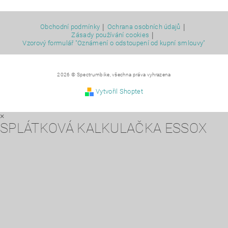
|
|
Obchodní podmínky
Ochrana osobních údajů
|
Zásady používání cookies
Vzorový formulář "Oznámení o odstoupení od kupní smlouvy"
2026 © Spectrumbike, všechna práva vyhrazena
Vytvořil Shoptet
×
SPLÁTKOVÁ KALKULAČKA ESSOX