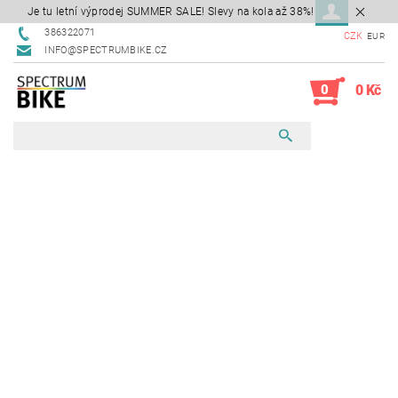
Je tu letní výprodej SUMMER SALE! Slevy na kola až 38%!
386322071
CZK
EUR
INFO@SPECTRUMBIKE.CZ
0
0 Kč