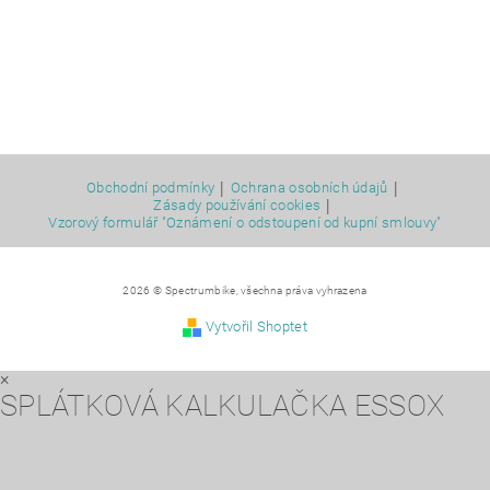
|
|
Obchodní podmínky
Ochrana osobních údajů
|
Zásady používání cookies
Vzorový formulář "Oznámení o odstoupení od kupní smlouvy"
2026 © Spectrumbike, všechna práva vyhrazena
Vytvořil Shoptet
×
SPLÁTKOVÁ KALKULAČKA ESSOX