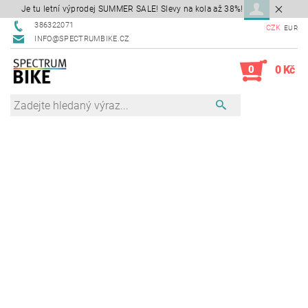
Je tu letní výprodej SUMMER SALE! Slevy na kola až 38%!
386322071
CZK
EUR
INFO@SPECTRUMBIKE.CZ
0
0 Kč