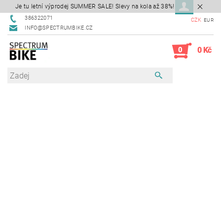
Je tu letní výprodej SUMMER SALE! Slevy na kola až 38%!
386322071
CZK
EUR
INFO@SPECTRUMBIKE.CZ
0
0 Kč