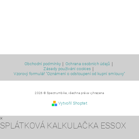
|
|
Obchodní podmínky
Ochrana osobních údajů
|
Zásady používání cookies
Vzorový formulář "Oznámení o odstoupení od kupní smlouvy"
2026 © Spectrumbike, všechna práva vyhrazena
Vytvořil Shoptet
×
SPLÁTKOVÁ KALKULAČKA ESSOX