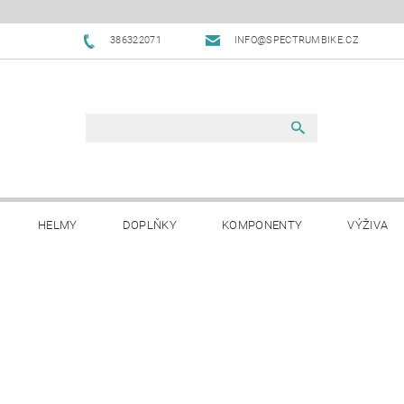
386322071
INFO@SPECTRUMBIKE.CZ
HELMY
DOPLŇKY
KOMPONENTY
VÝŽIVA
OBCHODNÍ PODMÍNKY
NAPIŠTE NÁM
BLOG