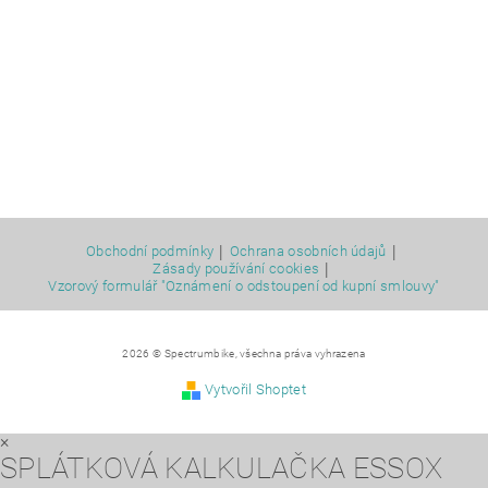
|
|
Obchodní podmínky
Ochrana osobních údajů
|
Zásady používání cookies
Vzorový formulář "Oznámení o odstoupení od kupní smlouvy"
2026 © Spectrumbike, všechna práva vyhrazena
Vytvořil Shoptet
×
SPLÁTKOVÁ KALKULAČKA ESSOX