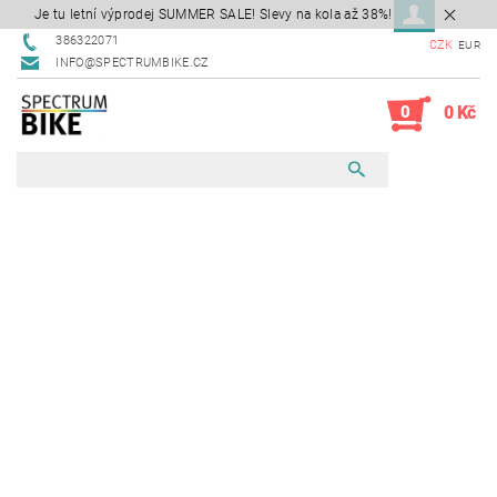
Je tu letní výprodej SUMMER SALE! Slevy na kola až 38%!
386322071
CZK
EUR
INFO@SPECTRUMBIKE.CZ
0
0 Kč