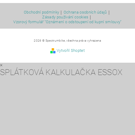
|
|
Obchodní podmínky
Ochrana osobních údajů
|
Zásady používání cookies
Vzorový formulář "Oznámení o odstoupení od kupní smlouvy"
2026 © Spectrumbike, všechna práva vyhrazena
Vytvořil Shoptet
×
SPLÁTKOVÁ KALKULAČKA ESSOX