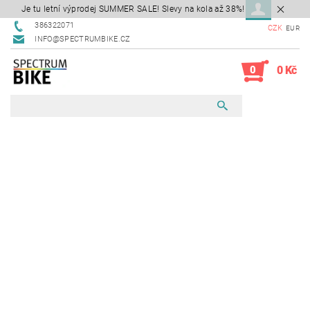
Je tu letní výprodej SUMMER SALE! Slevy na kola až 38%!
386322071
CZK
EUR
INFO@SPECTRUMBIKE.CZ
0
0 Kč