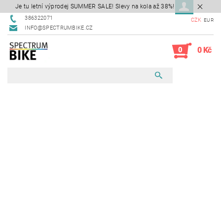
Je tu letní výprodej SUMMER SALE! Slevy na kola až 38%!
386322071
CZK
EUR
INFO@SPECTRUMBIKE.CZ
0
0 Kč