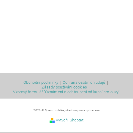
|
|
Obchodní podmínky
Ochrana osobních údajů
|
Zásady používání cookies
Vzorový formulář "Oznámení o odstoupení od kupní smlouvy"
2026 © Spectrumbike, všechna práva vyhrazena
Vytvořil Shoptet