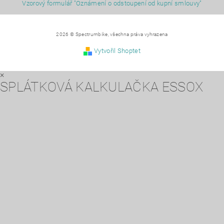
Vzorový formulář "Oznámení o odstoupení od kupní smlouvy"
2026 © Spectrumbike, všechna práva vyhrazena
Vytvořil Shoptet
×
SPLÁTKOVÁ KALKULAČKA ESSOX