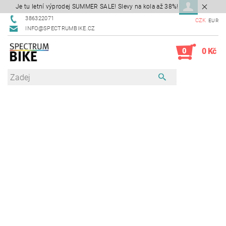
Je tu letní výprodej SUMMER SALE! Slevy na kola až 38%!
386322071
CZK
EUR
INFO@SPECTRUMBIKE.CZ
0
0 Kč