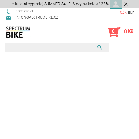
Je tu letní výprodej SUMMER SALE! Slevy na kola až 38%!
386322071
CZK
EUR
INFO@SPECTRUMBIKE.CZ
0
0 Kč