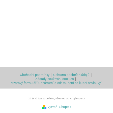
|
|
Obchodní podmínky
Ochrana osobních údajů
|
Zásady používání cookies
Vzorový formulář "Oznámení o odstoupení od kupní smlouvy"
2026 © Spectrumbike, všechna práva vyhrazena
Vytvořil Shoptet