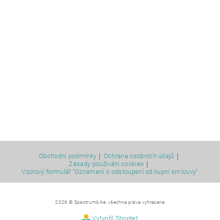
|
|
Obchodní podmínky
Ochrana osobních údajů
|
Zásady používání cookies
Vzorový formulář "Oznámení o odstoupení od kupní smlouvy"
2026 © Spectrumbike, všechna práva vyhrazena
Vytvořil Shoptet