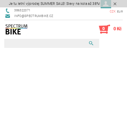
Je tu letní výprodej SUMMER SALE! Slevy na kola až 38%!
386322071
CZK
EUR
INFO@SPECTRUMBIKE.CZ
0
0 Kč