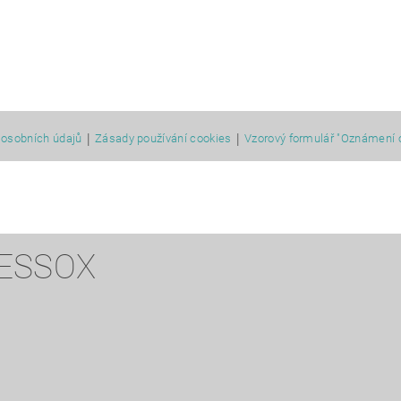
|
|
osobních údajů
Zásady používání cookies
Vzorový formulář "Oznámení 
 ESSOX