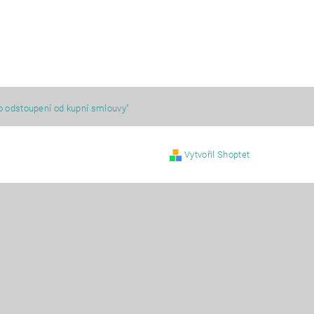
o odstoupení od kupní smlouvy"
Vytvořil Shoptet