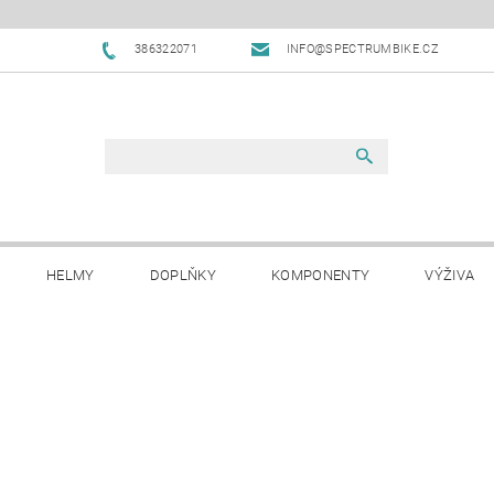
386322071
INFO@SPECTRUMBIKE.CZ
HELMY
DOPLŇKY
KOMPONENTY
VÝŽIVA
OBCHODNÍ PODMÍNKY
NAPIŠTE NÁM
BLOG