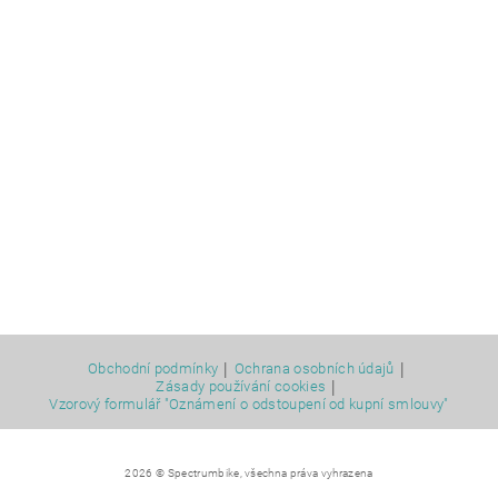
|
|
Obchodní podmínky
Ochrana osobních údajů
|
Zásady používání cookies
Vzorový formulář "Oznámení o odstoupení od kupní smlouvy"
2026 © Spectrumbike, všechna práva vyhrazena