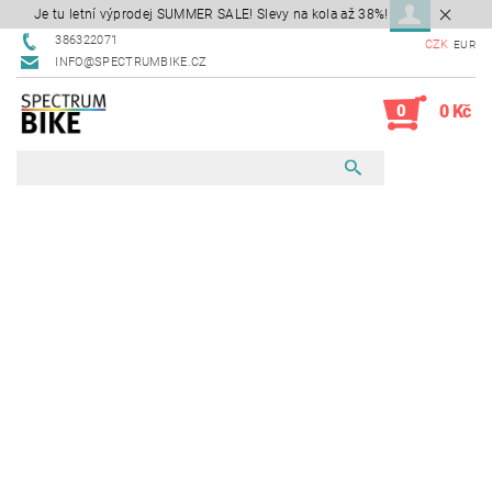
Je tu letní výprodej SUMMER SALE! Slevy na kola až 38%!
386322071
CZK
EUR
INFO@SPECTRUMBIKE.CZ
0
0 Kč