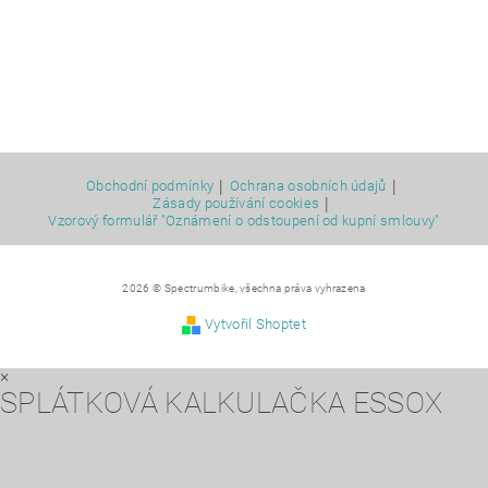
|
|
Obchodní podmínky
Ochrana osobních údajů
|
Zásady používání cookies
Vzorový formulář "Oznámení o odstoupení od kupní smlouvy"
2026 © Spectrumbike, všechna práva vyhrazena
Vytvořil Shoptet
×
SPLÁTKOVÁ KALKULAČKA ESSOX