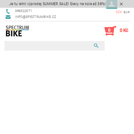
Je tu letní výprodej SUMMER SALE! Slevy na kola až 38%!
386322071
CZK
EUR
INFO@SPECTRUMBIKE.CZ
0
0 Kč