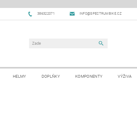
386322071
INFO@SPECTRUMBIKE.CZ
HELMY
DOPLŇKY
KOMPONENTY
VÝŽIVA
OBCHODNÍ PODMÍNKY
NAPIŠTE NÁM
BLOG