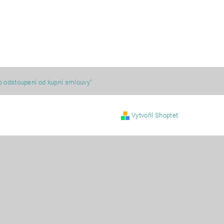
o odstoupení od kupní smlouvy"
Vytvořil Shoptet