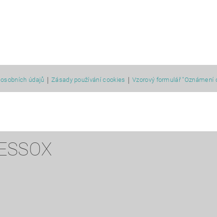
|
|
osobních údajů
Zásady používání cookies
Vzorový formulář "Oznámení 
 ESSOX