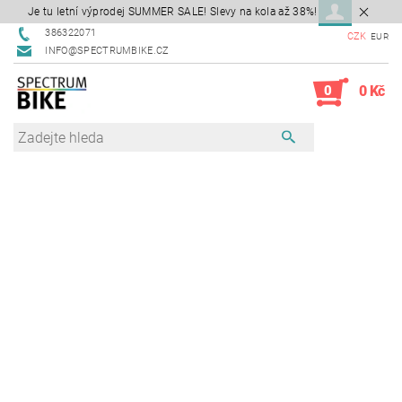
Je tu letní výprodej SUMMER SALE! Slevy na kola až 38%!
386322071
CZK
EUR
INFO@SPECTRUMBIKE.CZ
0
0 Kč