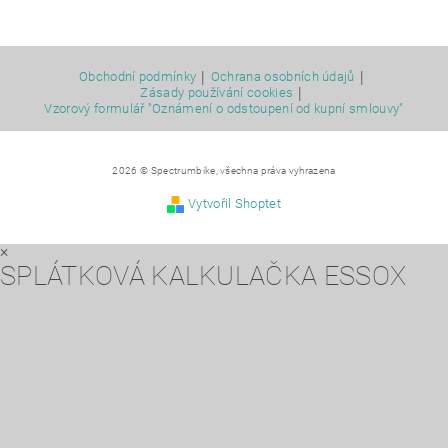
|
|
Obchodní podmínky
Ochrana osobních údajů
|
Zásady používání cookies
Vzorový formulář "Oznámení o odstoupení od kupní smlouvy"
2026 © Spectrumbike, všechna práva vyhrazena
Vytvořil Shoptet
×
SPLÁTKOVÁ KALKULAČKA ESSOX