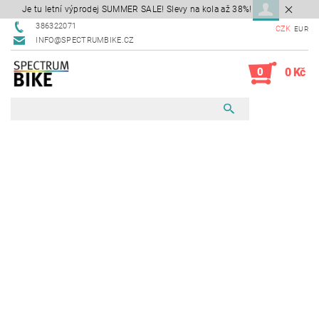
Je tu letní výprodej SUMMER SALE! Slevy na kola až 38%!
386322071
CZK
EUR
INFO@SPECTRUMBIKE.CZ
0
0 Kč