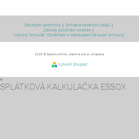
|
|
Obchodní podmínky
Ochrana osobních údajů
|
Zásady používání cookies
Vzorový formulář "Oznámení o odstoupení od kupní smlouvy"
2026 © Spectrumbike, všechna práva vyhrazena
Vytvořil Shoptet
×
SPLÁTKOVÁ KALKULAČKA ESSOX