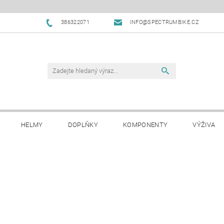
386322071
INFO@SPECTRUMBIKE.CZ
HELMY
DOPLŇKY
KOMPONENTY
VÝŽIVA
OBCHODNÍ PODMÍNKY
NAPIŠTE NÁM
BLOG