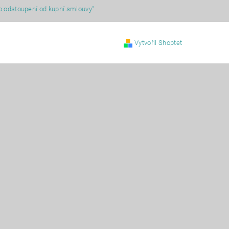
o odstoupení od kupní smlouvy"
Vytvořil Shoptet