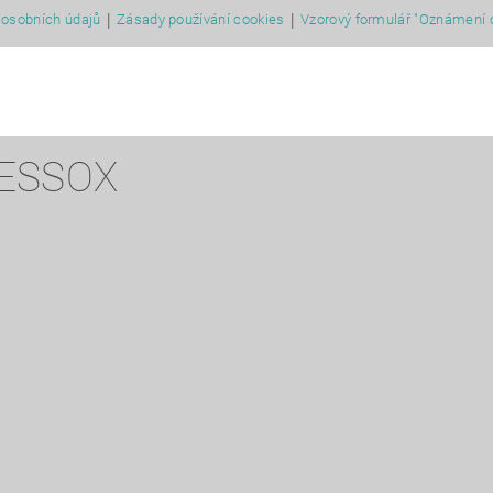
|
|
osobních údajů
Zásady používání cookies
Vzorový formulář "Oznámení 
 ESSOX