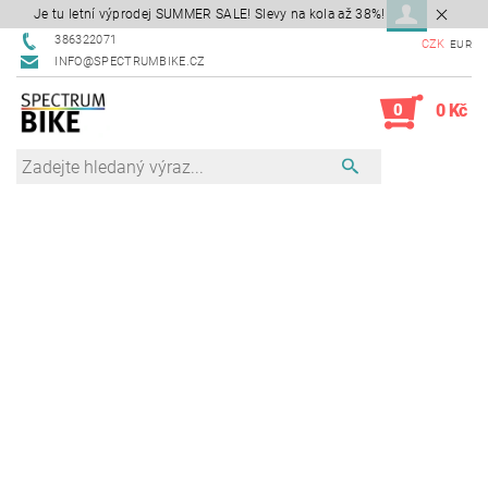
Je tu letní výprodej SUMMER SALE! Slevy na kola až 38%!
386322071
CZK
EUR
INFO@SPECTRUMBIKE.CZ
0
0 Kč