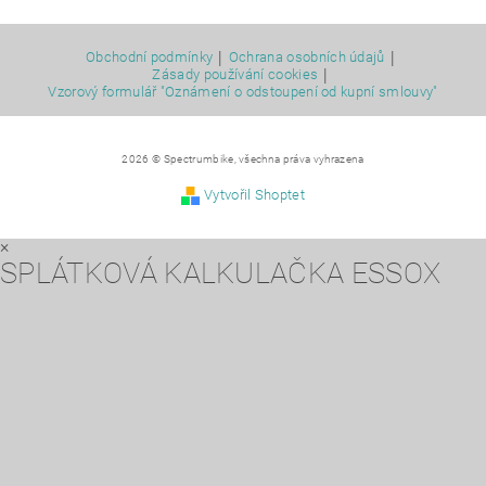
|
|
Obchodní podmínky
Ochrana osobních údajů
|
Zásady používání cookies
Vzorový formulář "Oznámení o odstoupení od kupní smlouvy"
2026 © Spectrumbike, všechna práva vyhrazena
Vytvořil Shoptet
×
SPLÁTKOVÁ KALKULAČKA ESSOX