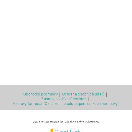
|
|
Obchodní podmínky
Ochrana osobních údajů
|
Zásady používání cookies
Vzorový formulář "Oznámení o odstoupení od kupní smlouvy"
2026 © Spectrumbike, všechna práva vyhrazena
Vytvořil Shoptet