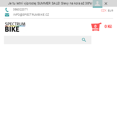
Je tu letní výprodej SUMMER SALE! Slevy na kola až 38%!
386322071
CZK
EUR
INFO@SPECTRUMBIKE.CZ
0
0 Kč