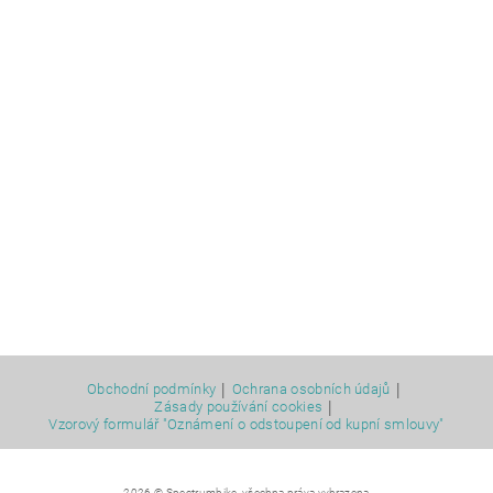
|
|
Obchodní podmínky
Ochrana osobních údajů
|
Zásady používání cookies
Vzorový formulář "Oznámení o odstoupení od kupní smlouvy"
2026 © Spectrumbike, všechna práva vyhrazena