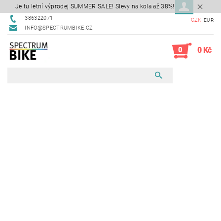
Je tu letní výprodej SUMMER SALE! Slevy na kola až 38%!
386322071
CZK
EUR
INFO@SPECTRUMBIKE.CZ
0
0 Kč