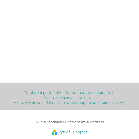
|
|
Obchodní podmínky
Ochrana osobních údajů
|
Zásady používání cookies
Vzorový formulář "Oznámení o odstoupení od kupní smlouvy"
2026 © Spectrumbike, všechna práva vyhrazena
Vytvořil Shoptet