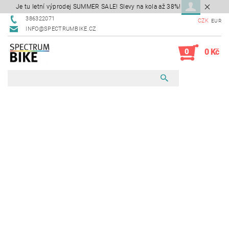
Je tu letní výprodej SUMMER SALE! Slevy na kola až 38%!
386322071
CZK
EUR
INFO@SPECTRUMBIKE.CZ
0
0 Kč