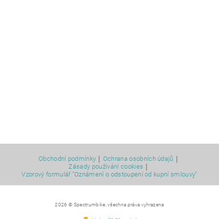
|
|
Obchodní podmínky
Ochrana osobních údajů
|
Zásady používání cookies
Vzorový formulář "Oznámení o odstoupení od kupní smlouvy"
2026 © Spectrumbike, všechna práva vyhrazena