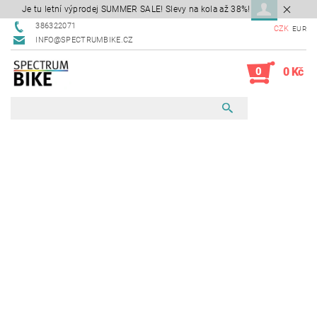
Je tu letní výprodej SUMMER SALE! Slevy na kola až 38%!
386322071
CZK
EUR
INFO@SPECTRUMBIKE.CZ
0
0 Kč