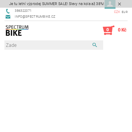
Je tu letní výprodej SUMMER SALE! Slevy na kola až 38%!
386322071
CZK
EUR
INFO@SPECTRUMBIKE.CZ
0
0 Kč