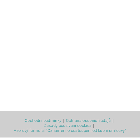
|
|
Obchodní podmínky
Ochrana osobních údajů
|
Zásady používání cookies
Vzorový formulář "Oznámení o odstoupení od kupní smlouvy"