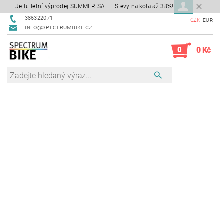
Je tu letní výprodej SUMMER SALE! Slevy na kola až 38%!
386322071
CZK
EUR
INFO@SPECTRUMBIKE.CZ
0
0 Kč