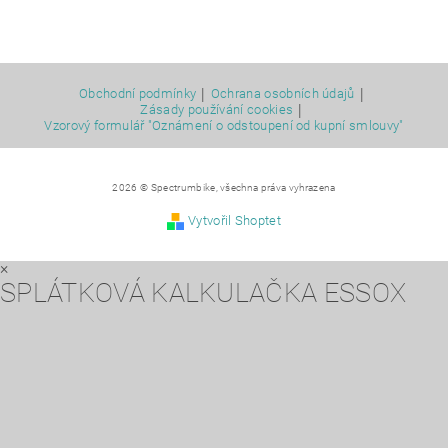
|
|
Obchodní podmínky
Ochrana osobních údajů
|
Zásady používání cookies
Vzorový formulář "Oznámení o odstoupení od kupní smlouvy"
2026 © Spectrumbike, všechna práva vyhrazena
Vytvořil Shoptet
×
SPLÁTKOVÁ KALKULAČKA ESSOX