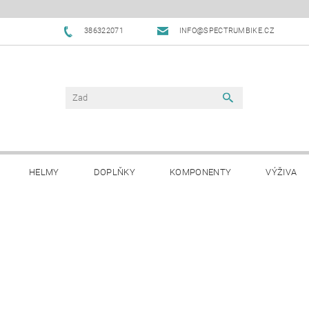
386322071
INFO@SPECTRUMBIKE.CZ
HELMY
DOPLŇKY
KOMPONENTY
VÝŽIVA
OBCHODNÍ PODMÍNKY
NAPIŠTE NÁM
BLOG