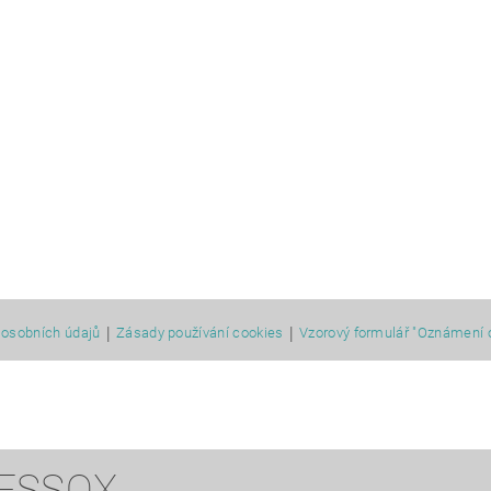
|
|
osobních údajů
Zásady používání cookies
Vzorový formulář "Oznámení 
 ESSOX