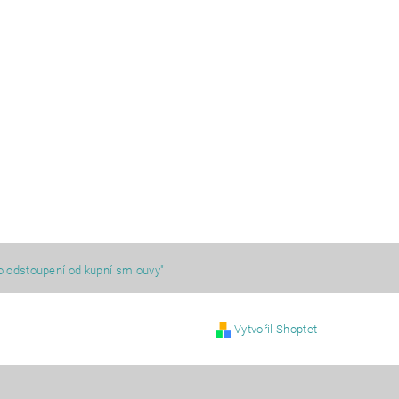
o odstoupení od kupní smlouvy"
Vytvořil Shoptet