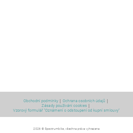
|
|
Obchodní podmínky
Ochrana osobních údajů
|
Zásady používání cookies
Vzorový formulář "Oznámení o odstoupení od kupní smlouvy"
2026 © Spectrumbike, všechna práva vyhrazena