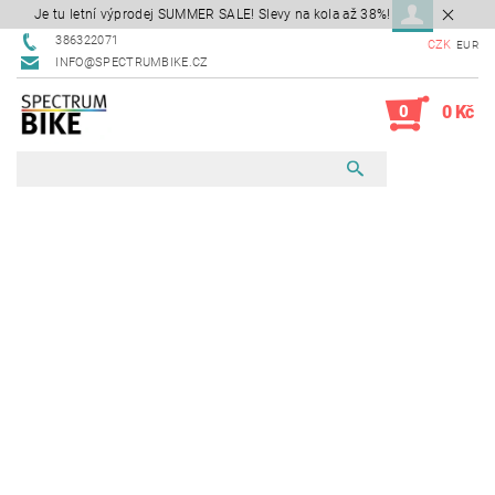
Je tu letní výprodej SUMMER SALE! Slevy na kola až 38%!
386322071
CZK
EUR
INFO@SPECTRUMBIKE.CZ
0
0 Kč