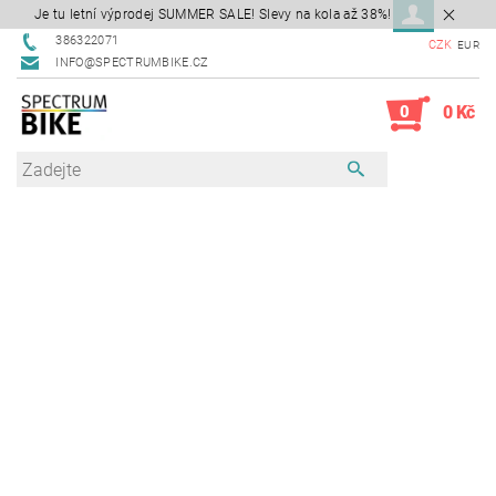
Je tu letní výprodej SUMMER SALE! Slevy na kola až 38%!
386322071
CZK
EUR
INFO@SPECTRUMBIKE.CZ
0
0 Kč