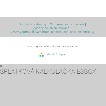
|
|
Obchodní podmínky
Ochrana osobních údajů
|
Zásady používání cookies
Vzorový formulář "Oznámení o odstoupení od kupní smlouvy"
2026 © Spectrumbike, všechna práva vyhrazena
Vytvořil Shoptet
×
SPLÁTKOVÁ KALKULAČKA ESSOX