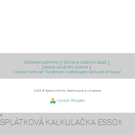
|
|
Obchodní podmínky
Ochrana osobních údajů
|
Zásady používání cookies
Vzorový formulář "Oznámení o odstoupení od kupní smlouvy"
2026 © Spectrumbike, všechna práva vyhrazena
Vytvořil Shoptet
×
SPLÁTKOVÁ KALKULAČKA ESSOX