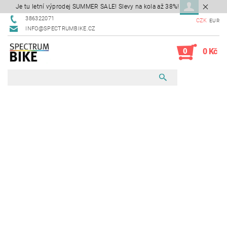
Je tu letní výprodej SUMMER SALE! Slevy na kola až 38%!
386322071
CZK
EUR
INFO@SPECTRUMBIKE.CZ
0
0 Kč