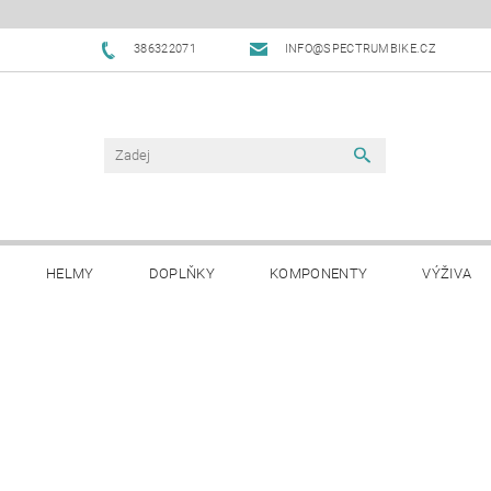
386322071
INFO@SPECTRUMBIKE.CZ
HELMY
DOPLŇKY
KOMPONENTY
VÝŽIVA
OBCHODNÍ PODMÍNKY
NAPIŠTE NÁM
BLOG