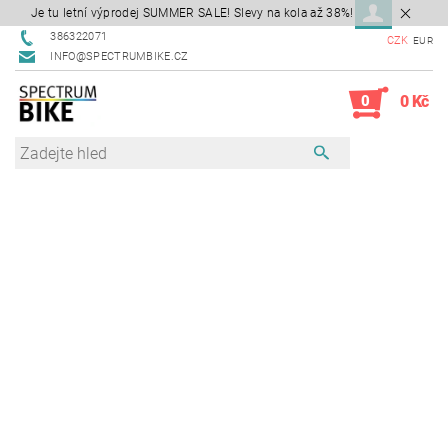
Je tu letní výprodej SUMMER SALE! Slevy na kola až 38%!
386322071
CZK
EUR
INFO@SPECTRUMBIKE.CZ
0
0 Kč