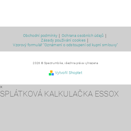
|
|
Obchodní podmínky
Ochrana osobních údajů
|
Zásady používání cookies
Vzorový formulář "Oznámení o odstoupení od kupní smlouvy"
2026 © Spectrumbike, všechna práva vyhrazena
Vytvořil Shoptet
×
SPLÁTKOVÁ KALKULAČKA ESSOX