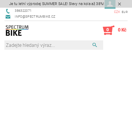
Je tu letní výprodej SUMMER SALE! Slevy na kola až 38%!
386322071
CZK
EUR
INFO@SPECTRUMBIKE.CZ
0
0 Kč