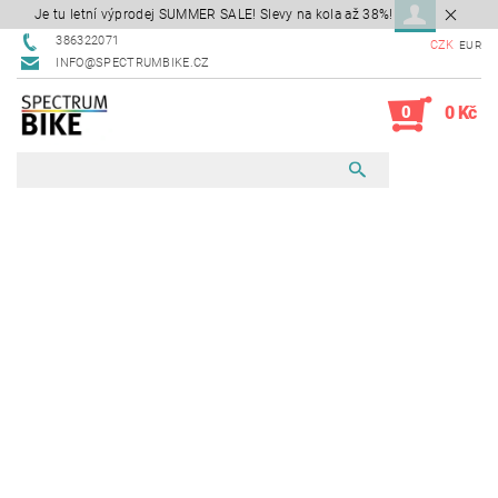
Je tu letní výprodej SUMMER SALE! Slevy na kola až 38%!
386322071
CZK
EUR
INFO@SPECTRUMBIKE.CZ
0
0 Kč