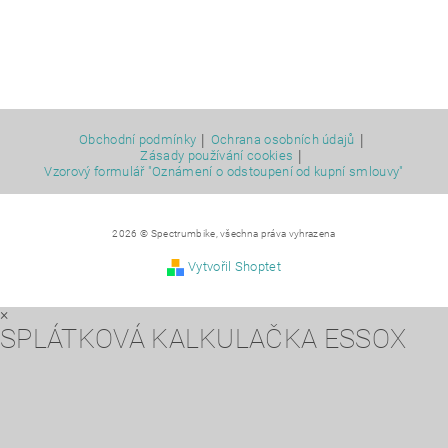
|
|
Obchodní podmínky
Ochrana osobních údajů
|
Zásady používání cookies
Vzorový formulář "Oznámení o odstoupení od kupní smlouvy"
2026 © Spectrumbike, všechna práva vyhrazena
Vytvořil Shoptet
×
SPLÁTKOVÁ KALKULAČKA ESSOX