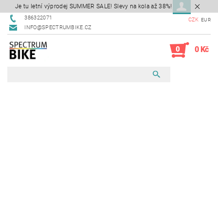
Je tu letní výprodej SUMMER SALE! Slevy na kola až 38%!
386322071
CZK
EUR
INFO@SPECTRUMBIKE.CZ
0
0 Kč