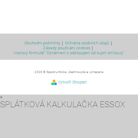
|
|
Obchodní podmínky
Ochrana osobních údajů
|
Zásady používání cookies
Vzorový formulář "Oznámení o odstoupení od kupní smlouvy"
2026 © Spectrumbike, všechna práva vyhrazena
Vytvořil Shoptet
×
SPLÁTKOVÁ KALKULAČKA ESSOX