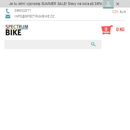
Je tu letní výprodej SUMMER SALE! Slevy na kola až 38%!
386322071
CZK
EUR
INFO@SPECTRUMBIKE.CZ
0
0 Kč