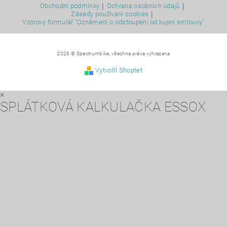
|
|
Obchodní podmínky
Ochrana osobních údajů
|
Zásady používání cookies
Vzorový formulář "Oznámení o odstoupení od kupní smlouvy"
2026 © Spectrumbike, všechna práva vyhrazena
Vytvořil Shoptet
×
SPLÁTKOVÁ KALKULAČKA ESSOX