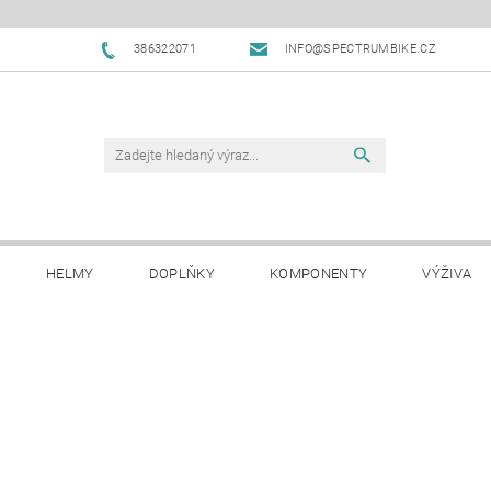
386322071
INFO@SPECTRUMBIKE.CZ
HELMY
DOPLŇKY
KOMPONENTY
VÝŽIVA
OBCHODNÍ PODMÍNKY
NAPIŠTE NÁM
BLOG