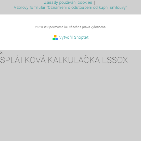
|
Zásady používání cookies
Vzorový formulář "Oznámení o odstoupení od kupní smlouvy"
2026 © Spectrumbike, všechna práva vyhrazena
Vytvořil Shoptet
×
SPLÁTKOVÁ KALKULAČKA ESSOX