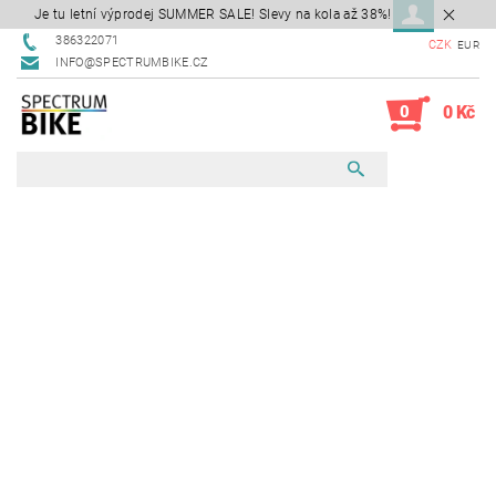
Je tu letní výprodej SUMMER SALE! Slevy na kola až 38%!
386322071
CZK
EUR
INFO@SPECTRUMBIKE.CZ
0
0 Kč