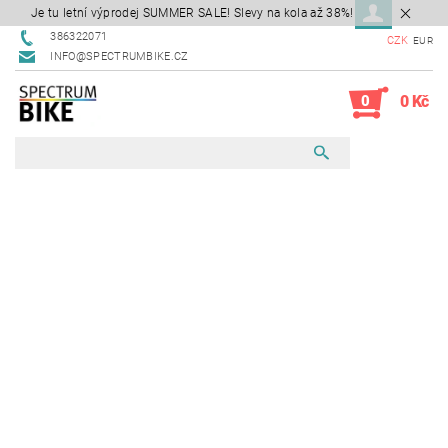
Je tu letní výprodej SUMMER SALE! Slevy na kola až 38%!
386322071
CZK
EUR
INFO@SPECTRUMBIKE.CZ
0
0 Kč