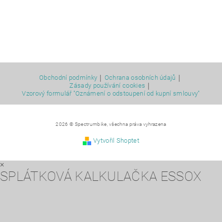
|
|
Obchodní podmínky
Ochrana osobních údajů
|
Zásady používání cookies
Vzorový formulář "Oznámení o odstoupení od kupní smlouvy"
2026 © Spectrumbike, všechna práva vyhrazena
Vytvořil Shoptet
×
SPLÁTKOVÁ KALKULAČKA ESSOX