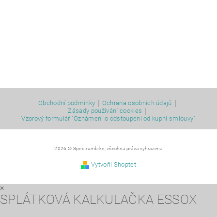
|
|
Obchodní podmínky
Ochrana osobních údajů
|
Zásady používání cookies
Vzorový formulář "Oznámení o odstoupení od kupní smlouvy"
2026 © Spectrumbike, všechna práva vyhrazena
Vytvořil Shoptet
×
SPLÁTKOVÁ KALKULAČKA ESSOX