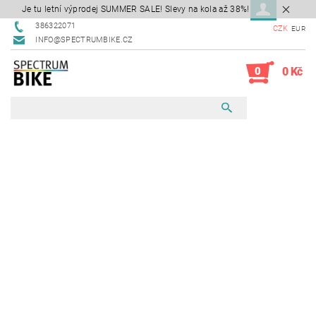
Je tu letní výprodej SUMMER SALE! Slevy na kola až 38%!
386322071
CZK
EUR
INFO@SPECTRUMBIKE.CZ
0
0 Kč