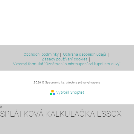
|
|
Obchodní podmínky
Ochrana osobních údajů
|
Zásady používání cookies
Vzorový formulář "Oznámení o odstoupení od kupní smlouvy"
2026 © Spectrumbike, všechna práva vyhrazena
Vytvořil Shoptet
×
SPLÁTKOVÁ KALKULAČKA ESSOX