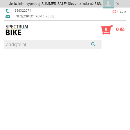
Je tu letní výprodej SUMMER SALE! Slevy na kola až 38%!
386322071
CZK
EUR
INFO@SPECTRUMBIKE.CZ
0
0 Kč